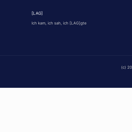
[LAG]
Ich kam, ich sah, ich [LAG]gte
(c) 2